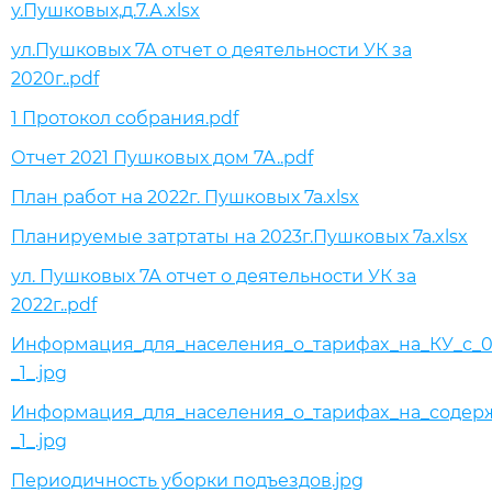
у.Пушковых,д.7.А.xlsx
ул.Пушковых 7А отчет о деятельности УК за
2020г..pdf
1 Протокол собрания.pdf
Отчет 2021 Пушковых дом 7А..pdf
План работ на 2022г. Пушковых 7а.xlsx
Планируемые затртаты на 2023г.Пушковых 7а.xlsx
ул. Пушковых 7А отчет о деятельности УК за
2022г..pdf
Информация_для_населения_о_тарифах_на_КУ_с_01.
_1_.jpg
Информация_для_населения_о_тарифах_на_содержа
_1_.jpg
Периодичность уборки подъездов.jpg