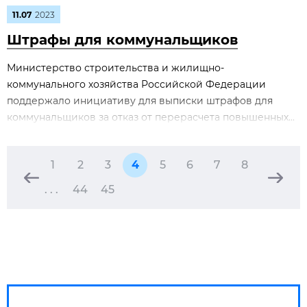
11.07
2023
Штрафы для коммунальщиков
Министерство строительства и жилищно-
коммунального хозяйства Российской Федерации
поддержало инициативу для выписки штрафов для
коммунальщиков за отказ от перерасчета повышенных...
1
2
3
4
5
6
7
8
. . .
44
45