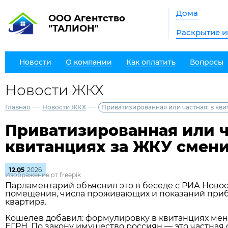
Дома
ООО Агентство
"ТАЛИОН"
Раскрытие 
Новости
О компании
Как оплатить
Вопросы
Новости ЖКХ
—
—
Главная
Новости ЖКХ
Приватизированная или частная: в кв
Приватизированная или ч
квитанциях за ЖКУ смен
12.05
2026
Изображение от freepik
Парламентарий объяснил это в беседе с РИА Новос
помещения, числа проживающих и показаний прибор
квартира.
Кошелев добавил: формулировку в квитанциях меня
ЕГРН. По закону имущество россиян — это частная 