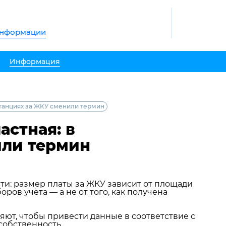
информации
Информация
итанциях за ЖКУ сменили термин
астная: в
или термин
ти: размер платы за ЖКУ зависит от площади
ов учёта — а не от того, как получена
ют, чтобы привести данные в соответствие с
собственность.